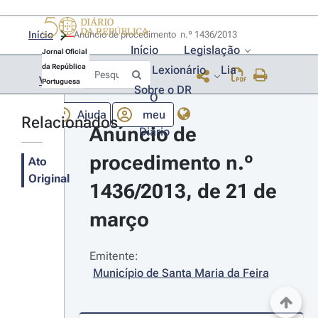
Início
Anúncio de procedimento  n.º 1436/2013 
Início
Legislação
Jornal Oficial
da República
Lexionário
Lia
Voltar
Portuguesa
Sobre o DR
O
Ajuda
meu
Relacionados
Anúncio de 
Diário
procedimento n.º 
Ato
Original
1436/2013, de 21 de 
março
Emitente:
Município de Santa Maria da Feira