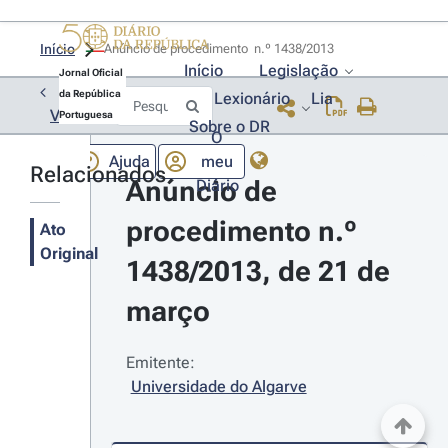
Início
Anúncio de procedimento  n.º 1438/2013 
Início
Legislação
Jornal Oficial
da República
Lexionário
Lia
Voltar
Portuguesa
Sobre o DR
O
Ajuda
meu
Relacionados
Anúncio de 
Diário
procedimento n.º 
Ato
Original
1438/2013, de 21 de 
março
Emitente:
Universidade do Algarve