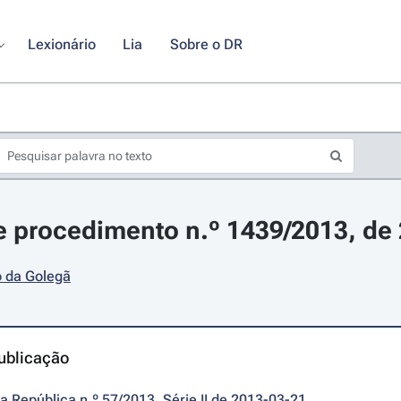
Lexionário
Lia
Sobre o DR
 procedimento n.º 1439/2013, de
o da Golegã
ublicação
da República n.º 57/2013, Série II de 2013-03-21