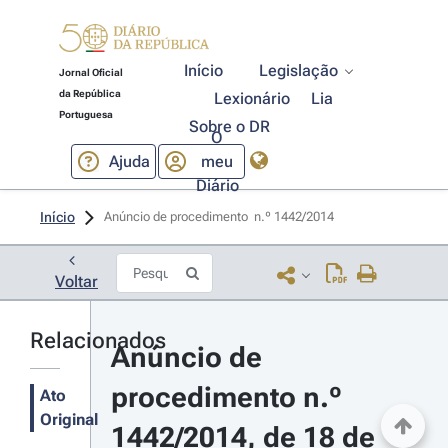
Início
Legislação
Jornal Oficial
da República
Lexionário
Lia
Portuguesa
Sobre o DR
O
Ajuda
meu
Diário
Início
Anúncio de procedimento  n.º 1442/2014 
Voltar
Relacionados
Anúncio de 
procedimento n.º 
Ato
Original
1442/2014, de 18 de 