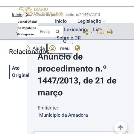
Início
Anúncio de procedimento  n.º 1447/2013 
Início
Legislação
Jornal Oficial
da República
Lexionário
Lia
Voltar
Portuguesa
Sobre o DR
O
Ajuda
meu
Relacionados
Anúncio de 
Diário
procedimento n.º 
Ato
Original
1447/2013, de 21 de 
março
Emitente:
Município da Amadora