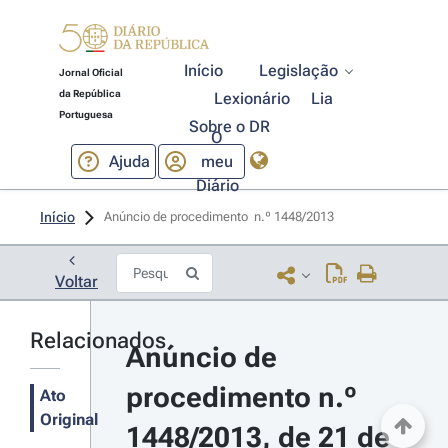
Início
Legislação
Jornal Oficial
da República
Lexionário
Lia
Portuguesa
Sobre o DR
O
Ajuda
meu
Diário
Início
Anúncio de procedimento  n.º 1448/2013 
Voltar
Relacionados
Anúncio de 
procedimento n.º 
Ato
Original
1448/2013, de 21 de 