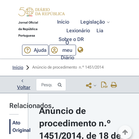
Início
Legislação
Jornal Oficial
da República
Lexionário
Lia
Portuguesa
Sobre o DR
O
Ajuda
meu
Diário
Início
Anúncio de procedimento  n.º 1451/2014 
Voltar
Relacionados
Anúncio de 
procedimento n.º 
Ato
Original
1451/2014, de 18 de 