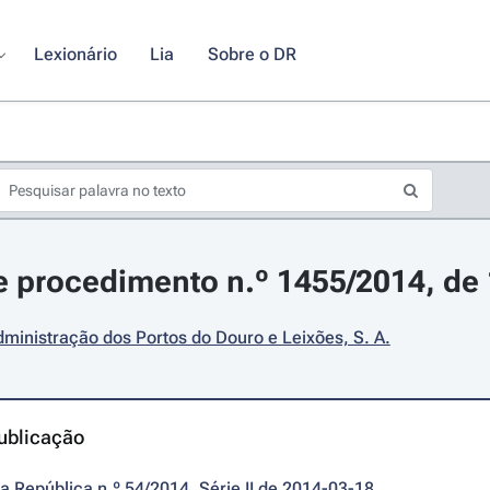
Lexionário
Lia
Sobre o DR
 procedimento n.º 1455/2014, de
ministração dos Portos do Douro e Leixões, S. A.
ublicação
da República n.º 54/2014, Série II de 2014-03-18