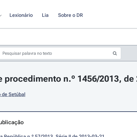
Lexionário
Lia
Sobre o DR
 procedimento n.º 1456/2013, de
 de Setúbal
ublicação
da República n.º 57/2013, Série II de 2013-03-21