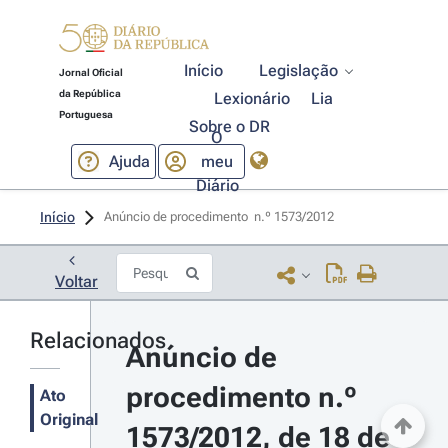
Início
Legislação
Jornal Oficial
da República
Lexionário
Lia
Portuguesa
Sobre o DR
O
Ajuda
meu
Diário
Início
Anúncio de procedimento  n.º 1573/2012 
Voltar
Relacionados
Anúncio de 
procedimento n.º 
Ato
Original
1573/2012, de 18 de 