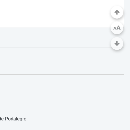
A
A
e Portalegre