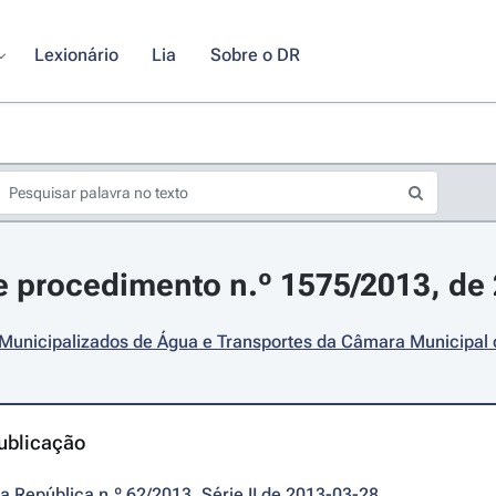
Lexionário
Lia
Sobre o DR
 procedimento n.º 1575/2013, de
Municipalizados de Água e Transportes da Câmara Municipal 
ublicação
da República n.º 62/2013, Série II de 2013-03-28