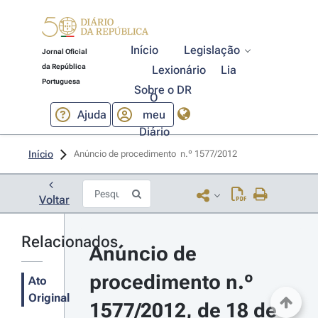
Início
Legislação
Jornal Oficial
da República
Lexionário
Lia
Portuguesa
Sobre o DR
O
Ajuda
meu
Diário
Início
Anúncio de procedimento  n.º 1577/2012 
Voltar
Relacionados
Anúncio de 
procedimento n.º 
Ato
Original
1577/2012, de 18 de 