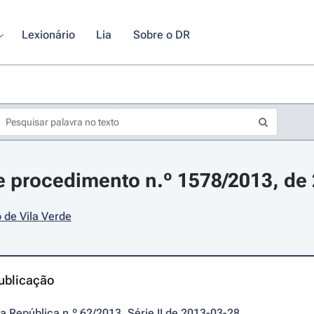
Lexionário
Lia
Sobre o DR
 procedimento n.º 1578/2013, de
 de Vila Verde
ublicação
da República n.º 62/2013, Série II de 2013-03-28