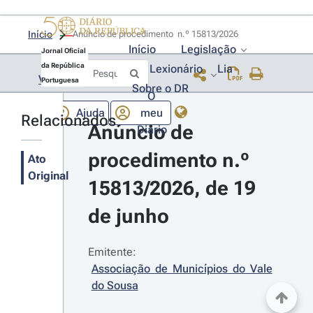
Início
Anúncio de procedimento  n.º 15813/2026 
Início
Legislação
Jornal Oficial
da República
Lexionário
Lia
Voltar
Portuguesa
Sobre o DR
O
Ajuda
meu
Relacionados
Anúncio de 
Diário
procedimento n.º 
Ato
Original
15813/2026, de 19 
de junho
Emitente:
Associação de Municípios do Vale 
do Sousa