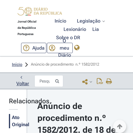
Início
Legislação
Jornal Oficial
da República
Lexionário
Lia
Portuguesa
Sobre o DR
O
Ajuda
meu
Diário
Início
Anúncio de procedimento  n.º 1582/2012 
Voltar
Relacionados
Anúncio de 
procedimento n.º 
Ato
Original
1582/2012, de 18 de 