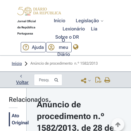
Início
Legislação
Jornal Oficial
da República
Lexionário
Lia
Portuguesa
Sobre o DR
O
Ajuda
meu
Diário
Início
Anúncio de procedimento  n.º 1582/2013 
Voltar
Relacionados
Anúncio de 
procedimento n.º 
Ato
Original
1582/2013, de 28 de 