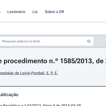
Lexionário
Lia
Sobre o DR
 procedimento n.º 1585/2013, de
spitalar de Leiria-Pombal, E. P. E.
ublicação
da República n.º 62/2013, Série II de 2013-03-28