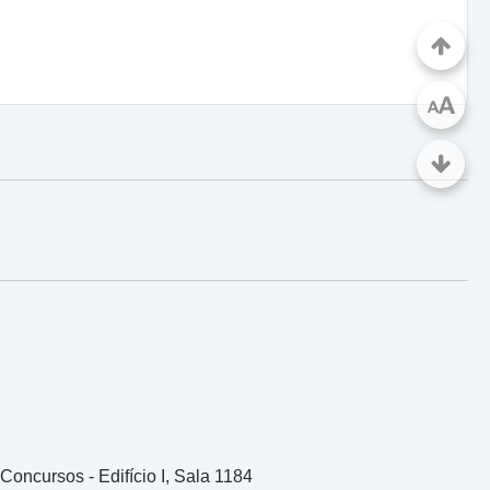
A
A
oncursos - Edifício I, Sala 1184