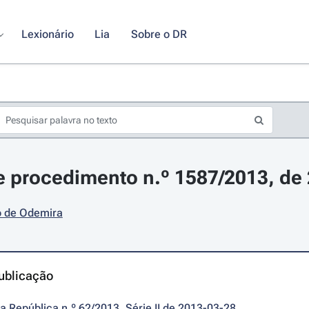
Lexionário
Lia
Sobre o DR
 procedimento n.º 1587/2013, de
o de Odemira
ublicação
da República n.º 62/2013, Série II de 2013-03-28