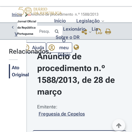
Início
Anúncio de procedimento  n.º 1588/2013 
Início
Legislação
Jornal Oficial
da República
Lexionário
Lia
Voltar
Portuguesa
Sobre o DR
O
Ajuda
meu
Relacionados
Anúncio de 
Diário
procedimento n.º 
Ato
Original
1588/2013, de 28 de 
março
Emitente:
Freguesia de Cepelos