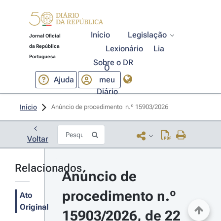
Início
Legislação
Jornal Oficial
da República
Lexionário
Lia
Portuguesa
Sobre o DR
O
Ajuda
meu
Diário
Início
Anúncio de procedimento  n.º 15903/2026 
Voltar
Relacionados
Anúncio de 
procedimento n.º 
Ato
Original
15903/2026, de 22 