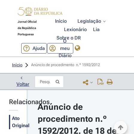
Início
Legislação
Jornal Oficial
da República
Lexionário
Lia
Portuguesa
Sobre o DR
O
Ajuda
meu
Diário
Início
Anúncio de procedimento  n.º 1592/2012 
Voltar
Relacionados
Anúncio de 
procedimento n.º 
Ato
Original
1592/2012, de 18 de 