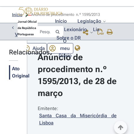
Início
Anúncio de procedimento  n.º 1595/2013 
Início
Legislação
Jornal Oficial
da República
Lexionário
Lia
Voltar
Portuguesa
Sobre o DR
O
Ajuda
meu
Relacionados
Anúncio de 
Diário
procedimento n.º 
Ato
Original
1595/2013, de 28 de 
março
Emitente:
Santa Casa da Misericórdia de 
Lisboa