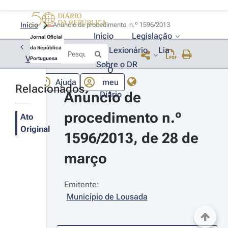
Início
Anúncio de procedimento  n.º 1596/2013 
Início
Legislação
Jornal Oficial
da República
Lexionário
Lia
Voltar
Portuguesa
Sobre o DR
O
Ajuda
meu
Relacionados
Anúncio de 
Diário
procedimento n.º 
Ato
Original
1596/2013, de 28 de 
março
Emitente:
Município de Lousada