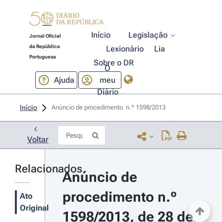
Início
Legislação
Jornal Oficial
da República
Lexionário
Lia
Portuguesa
Sobre o DR
O
Ajuda
meu
Diário
Início
Anúncio de procedimento  n.º 1598/2013 
Voltar
Relacionados
Anúncio de 
procedimento n.º 
Ato
Original
1598/2013, de 28 de 