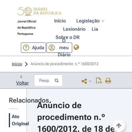
Início
Legislação
Jornal Oficial
da República
Lexionário
Lia
Portuguesa
Sobre o DR
O
Ajuda
meu
Diário
Início
Anúncio de procedimento  n.º 1600/2012 
Voltar
Relacionados
Anúncio de 
procedimento n.º 
Ato
Original
1600/2012, de 18 de 