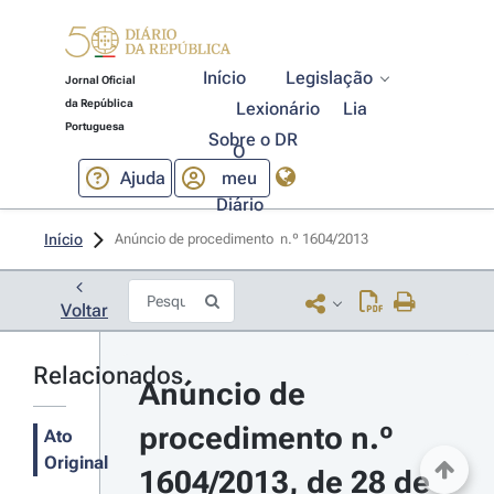
Início
Legislação
Jornal Oficial
da República
Lexionário
Lia
Portuguesa
Sobre o DR
O
Ajuda
meu
Diário
Início
Anúncio de procedimento  n.º 1604/2013 
Voltar
Relacionados
Anúncio de 
procedimento n.º 
Ato
Original
1604/2013, de 28 de 