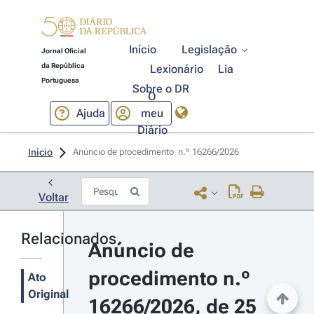
Início
Legislação
Jornal Oficial
da República
Lexionário
Lia
Portuguesa
Sobre o DR
O
Ajuda
meu
Diário
Início
Anúncio de procedimento  n.º 16266/2026 
Voltar
Relacionados
Anúncio de 
procedimento n.º 
Ato
Original
16266/2026, de 25 