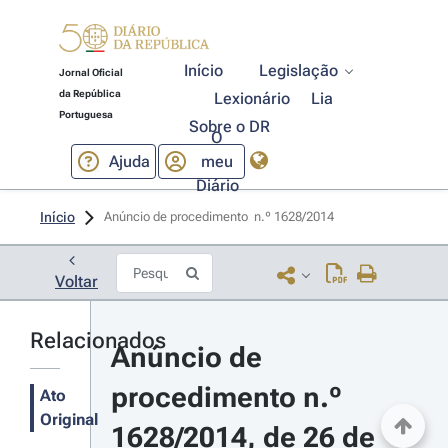
Início
Legislação
Jornal Oficial
da República
Lexionário
Lia
Portuguesa
Sobre o DR
O
Ajuda
meu
Diário
Início
Anúncio de procedimento  n.º 1628/2014 
Voltar
Relacionados
Anúncio de 
procedimento n.º 
Ato
Original
1628/2014, de 26 de 