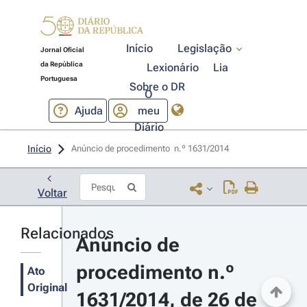
Início
Legislação
Jornal Oficial
da República
Lexionário
Lia
Portuguesa
Sobre o DR
O
Ajuda
meu
Diário
Início
Anúncio de procedimento  n.º 1631/2014 
Voltar
Relacionados
Anúncio de 
procedimento n.º 
Ato
Original
1631/2014, de 26 de 