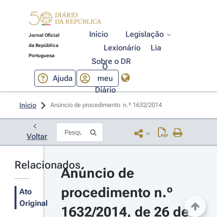
Início
Legislação
Jornal Oficial
da República
Lexionário
Lia
Portuguesa
Sobre o DR
O
Ajuda
meu
Diário
Início
Anúncio de procedimento  n.º 1632/2014 
Voltar
Relacionados
Anúncio de 
procedimento n.º 
Ato
Original
1632/2014, de 26 de 