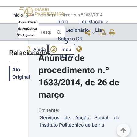
Início
Anúncio de procedimento  n.º 1633/2014 
Início
Legislação
Jornal Oficial
da República
Lexionário
Lia
Voltar
Portuguesa
Sobre o DR
O
Ajuda
meu
Relacionados
Anúncio de 
Diário
procedimento n.º 
Ato
Original
1633/2014, de 26 de 
março
Emitente:
Serviços de Acção Social do 
Instituto Politécnico de Leiria