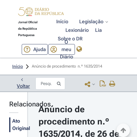
Início
Legislação
Jornal Oficial
da República
Lexionário
Lia
Portuguesa
Sobre o DR
O
Ajuda
meu
Diário
Início
Anúncio de procedimento  n.º 1635/2014 
Voltar
Relacionados
Anúncio de 
procedimento n.º 
Ato
Original
1635/2014, de 26 de 