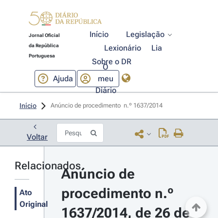
Início
Legislação
Jornal Oficial
da República
Lexionário
Lia
Portuguesa
Sobre o DR
O
Ajuda
meu
Diário
Início
Anúncio de procedimento  n.º 1637/2014 
Voltar
Relacionados
Anúncio de 
procedimento n.º 
Ato
Original
1637/2014, de 26 de 