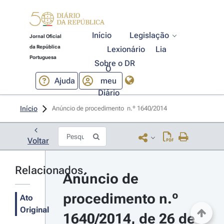
Início
Legislação
Jornal Oficial
da República
Lexionário
Lia
Portuguesa
Sobre o DR
O
Ajuda
meu
Diário
Início
Anúncio de procedimento  n.º 1640/2014 
Voltar
Relacionados
Anúncio de 
procedimento n.º 
Ato
Original
1640/2014, de 26 de 