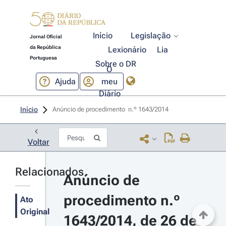
Início
Legislação
Jornal Oficial
da República
Lexionário
Lia
Portuguesa
Sobre o DR
O
Ajuda
meu
Diário
Início
Anúncio de procedimento  n.º 1643/2014 
Voltar
Relacionados
Anúncio de 
procedimento n.º 
Ato
Original
1643/2014, de 26 de 