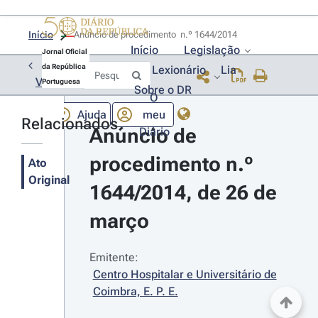
Início
Anúncio de procedimento  n.º 1644/2014 
Início
Legislação
Jornal Oficial
da República
Lexionário
Lia
Voltar
Portuguesa
Sobre o DR
O
Ajuda
meu
Relacionados
Anúncio de 
Diário
procedimento n.º 
Ato
Original
1644/2014, de 26 de 
março
Emitente:
Centro Hospitalar e Universitário de 
Coimbra, E. P. E.