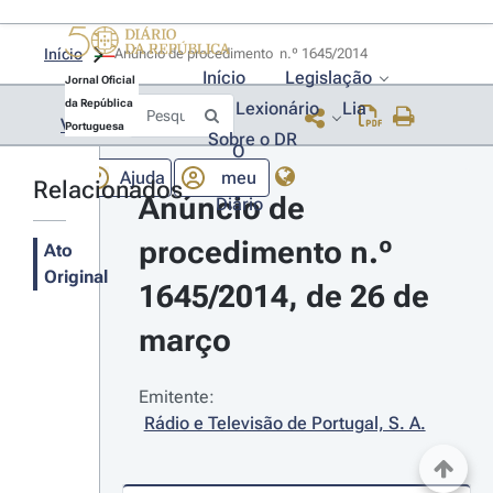
Início
Anúncio de procedimento  n.º 1645/2014 
Início
Legislação
Jornal Oficial
da República
Lexionário
Lia
Voltar
Portuguesa
Sobre o DR
O
Ajuda
meu
Relacionados
Anúncio de 
Diário
procedimento n.º 
Ato
Original
1645/2014, de 26 de 
março
Emitente:
Rádio e Televisão de Portugal, S. A.