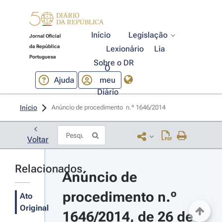
Início
Legislação
Jornal Oficial
da República
Lexionário
Lia
Portuguesa
Sobre o DR
O
Ajuda
meu
Diário
Início
Anúncio de procedimento  n.º 1646/2014 
Voltar
Relacionados
Anúncio de 
procedimento n.º 
Ato
Original
1646/2014, de 26 de 