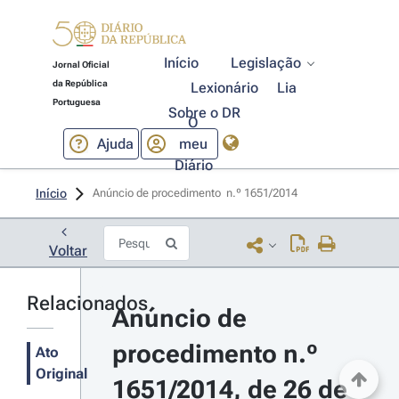
Início
Legislação
Jornal Oficial
da República
Lexionário
Lia
Portuguesa
Sobre o DR
O
Ajuda
meu
Diário
Início
Anúncio de procedimento  n.º 1651/2014 
Voltar
Relacionados
Anúncio de 
procedimento n.º 
Ato
Original
1651/2014, de 26 de 