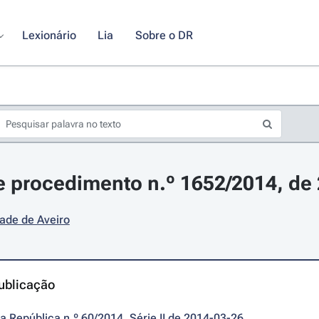
Lexionário
Lia
Sobre o DR
 procedimento n.º 1652/2014, de
ade de Aveiro
ublicação
da República n.º 60/2014, Série II de 2014-03-26