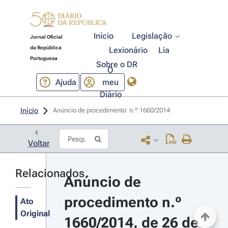
Início
Legislação
Jornal Oficial
da República
Lexionário
Lia
Portuguesa
Sobre o DR
O
Ajuda
meu
Diário
Início
Anúncio de procedimento  n.º 1660/2014 
Voltar
Relacionados
Anúncio de 
procedimento n.º 
Ato
Original
1660/2014, de 26 de 