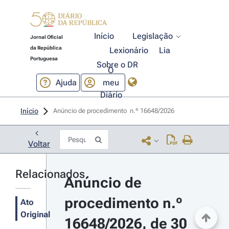
Início
Legislação
Jornal Oficial
da República
Lexionário
Lia
Portuguesa
Sobre o DR
O
Ajuda
meu
Diário
Início
Anúncio de procedimento  n.º 16648/2026 
Voltar
Relacionados
Anúncio de 
procedimento n.º 
Ato
Original
16648/2026, de 30 