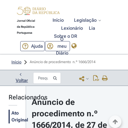
Início
Legislação
Jornal Oficial
da República
Lexionário
Lia
Portuguesa
Sobre o DR
O
Ajuda
meu
Diário
Início
Anúncio de procedimento  n.º 1666/2014 
Voltar
Relacionados
Anúncio de 
procedimento n.º 
Ato
Original
1666/2014, de 27 de 