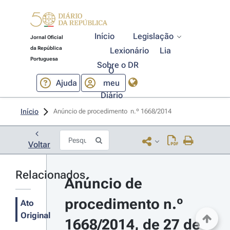
Início
Legislação
Jornal Oficial
da República
Lexionário
Lia
Portuguesa
Sobre o DR
O
Ajuda
meu
Diário
Início
Anúncio de procedimento  n.º 1668/2014 
Voltar
Relacionados
Anúncio de 
procedimento n.º 
Ato
Original
1668/2014, de 27 de 