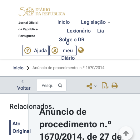
Início
Legislação
Jornal Oficial
da República
Lexionário
Lia
Portuguesa
Sobre o DR
O
Ajuda
meu
Diário
Início
Anúncio de procedimento  n.º 1670/2014 
Voltar
Relacionados
Anúncio de 
procedimento n.º 
Ato
Original
1670/2014, de 27 de 