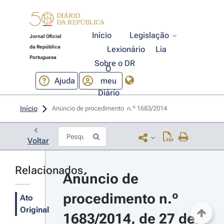
Início
Legislação
Jornal Oficial
da República
Lexionário
Lia
Portuguesa
Sobre o DR
O
Ajuda
meu
Diário
Início
Anúncio de procedimento  n.º 1683/2014 
Voltar
Relacionados
Anúncio de 
procedimento n.º 
Ato
Original
1683/2014, de 27 de 