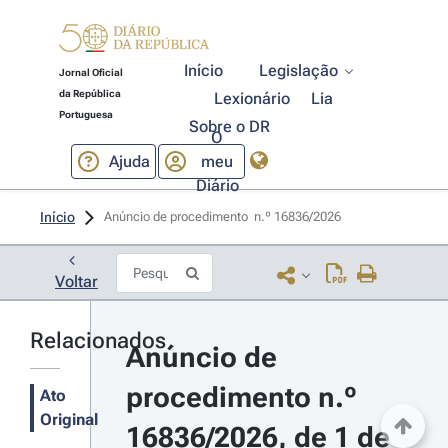
Início
Legislação
Jornal Oficial
da República
Lexionário
Lia
Portuguesa
Sobre o DR
O
Ajuda
meu
Diário
Início
Anúncio de procedimento  n.º 16836/2026 
Voltar
Relacionados
Anúncio de 
procedimento n.º 
Ato
Original
16836/2026, de 1 de 