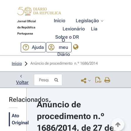
Início
Legislação
Jornal Oficial
da República
Lexionário
Lia
Portuguesa
Sobre o DR
O
Ajuda
meu
Diário
Início
Anúncio de procedimento  n.º 1686/2014 
Voltar
Relacionados
Anúncio de 
procedimento n.º 
Ato
Original
1686/2014, de 27 de 