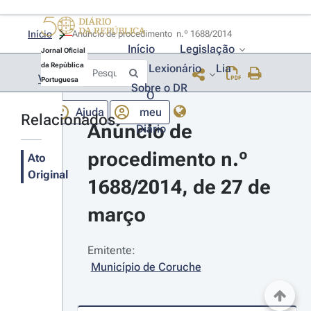
Início
Anúncio de procedimento  n.º 1688/2014 
Início
Legislação
Jornal Oficial
da República
Lexionário
Lia
Voltar
Portuguesa
Sobre o DR
O
Ajuda
meu
Relacionados
Anúncio de 
Diário
procedimento n.º 
Ato
Original
1688/2014, de 27 de 
março
Emitente:
Município de Coruche